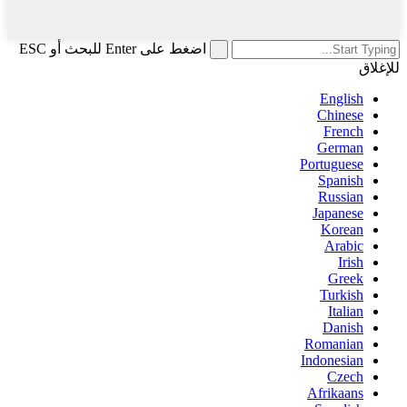
اضغط على Enter للبحث أو ESC
للإغلاق
English
Chinese
French
German
Portuguese
Spanish
Russian
Japanese
Korean
Arabic
Irish
Greek
Turkish
Italian
Danish
Romanian
Indonesian
Czech
Afrikaans